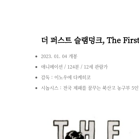
더 퍼스트 슬램덩크, The First 
2023. 01. 04 개봉
애니메이션 / 124분 / 12세 관람가
감독 : 이노우에 다케히코
시놉시스 : 전국 제패를 꿈꾸는 북산고 농구부 5인