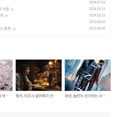
2024.07.24
의 사랑
2024.05.18
(1)
타지
2024.03.12
(0)
2023.09.02
스 동화
2023.08.06
(1)
남은 인생 10년, 실화를 바탕으로 한 눈부신 사계절의 사랑
웡카, 티모시 샬라메가 선사하는 달콤한 초콜릿 판타지
테넷, 놀란이 선사하는 시공간 역행의 대서사시