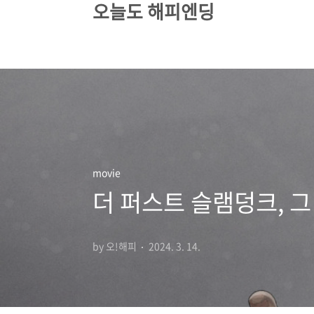
오늘도 해피엔딩
본문 바로가기
movie
더 퍼스트 슬램덩크, 
by 오!해피
2024. 3. 14.