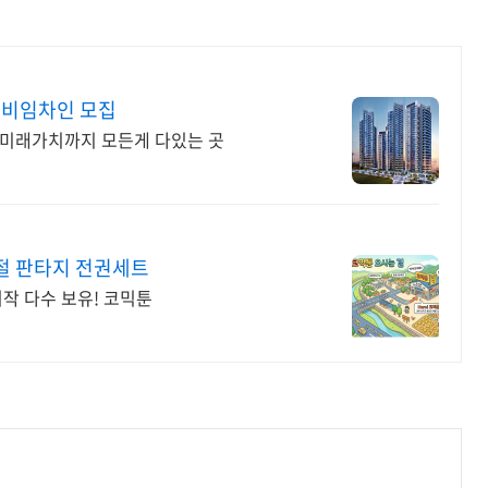
예비임차인 모집
티, 미래가치까지 모든게 다있는 곳
절 판타지 전권세트
작 다수 보유! 코믹툰