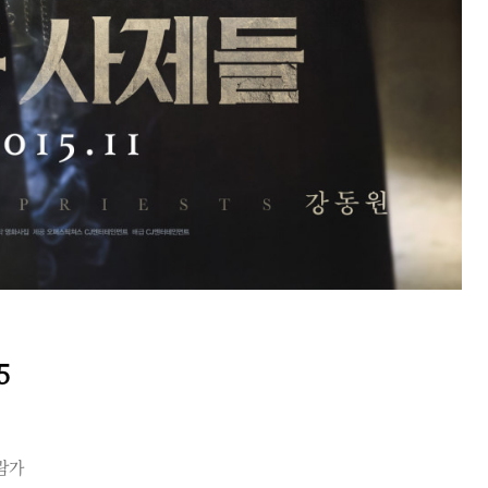
5
관람가