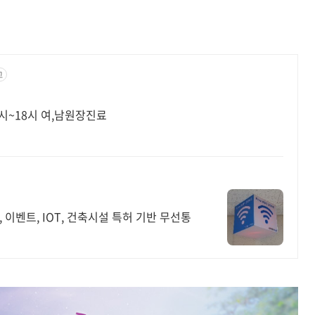
고
10시~18시 여,남원장진료
이벤트, IOT, 건축시설 특허 기반 무선통