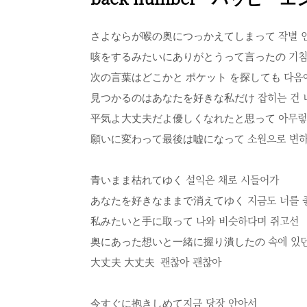
さよならが喉の奥につっかえてしまって
작별 
咳をするみたいにありがとうって言ったの 기침을
次の言葉はどこかと ポケット を探しても 다음에 
見つかるのはあなたを好きな私だけ 잡히는 건 너
平気よ大丈夫だよ優しくなれたと思って 아무렇지 
願いに変わって最後は嘘になって 소원으로 변하
青いまま枯れてゆく 설익은 채로 시들어가
あなたを好きなままで消えてゆく 지금도 너를 좋
私みたいと手に取って 나와 비슷하다며 쥐고선
奥にあった想いと一緒に握り潰したの 속에 있던
大丈夫 大丈夫 괜찮아 괜찮아
今すぐに抱きしめて지금 당장 안아서