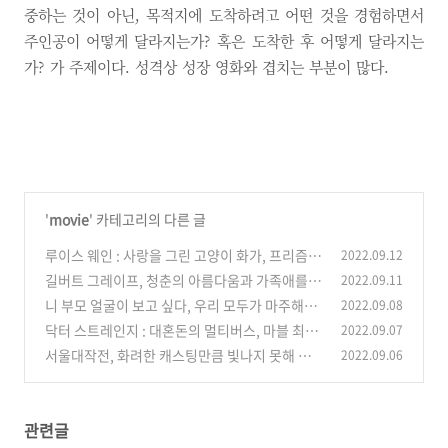
중하는 것이 아닌, 목적지에 도착하려고 어떤 것을 경험하면서
주인공이 어떻게 달라지는가? 혹은 도착한 후 어떻게 달라지는
가? 가 주제이다. 성격상 성장 영화와 겹치는 부분이 많다.
'
movie
' 카테고리의 다른 글
루이스 웨인 : 사랑을 그린 고양이 화가, 프리즘
2022.09.12
같았던 예술가
길버트 그레이프, 청춘의 아름다움과 가족애를
2022.09.11
(0)
담은 시대의 명작
니 부모 얼굴이 보고 싶다, 우리 모두가 마주해야
2022.09.08
(1)
할 불편한 진실과 책임
닥터 스트레인지 : 대혼돈의 멀티버스, 마블 최초
2022.09.07
(0)
의 호러 블록버스터
서울대작전, 화려한 캐스팅만큼 빛나지 못해 아
2022.09.06
(0)
쉬운.
(0)
관련글