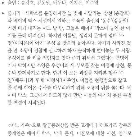
출연 : 송강호, 강동원, 배두나, 이지은, 이주영
줄거리 :
세탁소를 운영하지만 늘 빚에 시달리는 ‘상현’(송강호)
과 베이비 박스 시설에서 일하는 보육원 출신의 ‘동수’(강동원).
거센 비가 내리는 어느 날 밤, 그들은 베이비 박스에 놓인 한 아
기를 몰래 데려간다. 하지만 이튿날, 생각지 못하게 엄마 ‘소
영’(이지은)이 아기 ‘우성’을 찾으러 돌아온다. 아기가 사라진 것
을 안 소영이 경찰에 신고하려 하자 솔직하게 털어놓는 두 사람.
우성이를 잘 키울 적임자를 찾아 주기 위해서 그랬다는 변명이
기가 막히지만 소영은 우성이의 새 부모를 찾는 여정에 상현, 동
수와 함께하기로 한다. 한편 이 모든 과정을 지켜본 형사 ‘수
진’(배두나)과 후배 ‘이형사’(이주영). 이들을 현행범으로 잡고
반 년째 이어온 수사를 마무리하기 위해 조용히 뒤를 쫓는다. 베
이비 박스, 그곳에서 의도치 않게 만난 이들의 예기치 못한 특별
한 여정이 시작된다.
<어느 가족>으로 황금종려상을 받은 고레에다 히로카즈 감독의
중개인은 베이비 박스, 낙태 문제, 미혼모에 대한 시선, 양부모