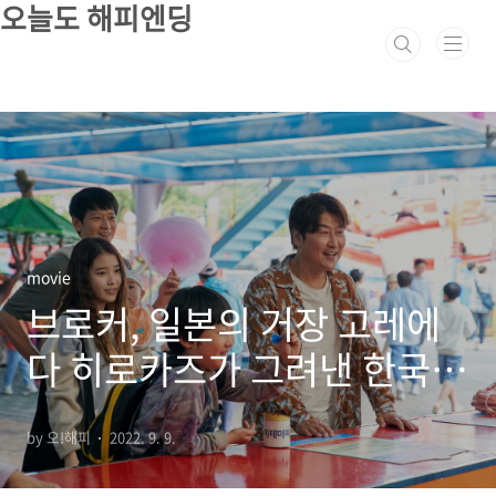
오늘도 해피엔딩
본문 바로가기
movie
브로커, 일본의 거장 고레에
다 히로카즈가 그려낸 한국의
정서
by 오!해피
2022. 9. 9.