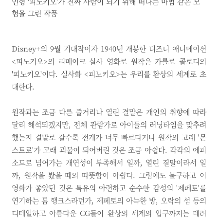
인형 '피노키오'가 진짜 사람이 되기 위해 떠나는 마법 같은 모
험을 그린 작품
Disney+의 9월 기대작이자 1940년 개봉한 디즈니 애니메이션
<피노키오>의 리메이크 실사 영화로 원작은 카를로 콜로디의
'피노키오'이다. 실사화 <피노키오>는 우리를 환상의 세계로 초
대한다.
원작과는 조금 다른 줄거리나 열린 결말은 개인의 취향에 따라
달리 해석되겠지만, 전체 관람가로 아이들의 러닝타임을 맞추려
했는지 결말로 갈수록 전개가 너무 빠르다거나 원작의 고래 '몬
스트로'가 고래 괴물이 되어버린 것은 조금 아쉽다. 각각의 에피
소드로 넘어가는 개연성이 부족해서 일까, 열린 결말이라서 일
까, 원작을 봤을 때의 따뜻함이 아쉽다. 그럼에도 불구하고 이
영화가 좋았던 것은 특유의 아련하고 순수한 감성의 '제페토'를
연기하는 톰 행크스라던가, 제페토의 아늑한 방, 오락의 섬 등의
디테일하고 아름다운 CG들이 환상의 세계의 입구까지는 데려