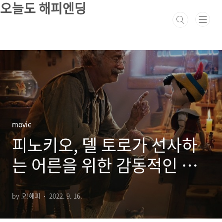
오늘도 해피엔딩
본문 바로가기
movie
피노키오, 델 토로가 선사하
는 어른을 위한 감동적인 동
화
by 오!해피
2022. 9. 16.