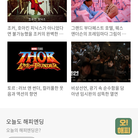
조커, 호아킨 피닉스가 아니었다
그랜드 부다페스트 호텔, 웨스
면 불가능했을 조커의 완벽한 부
앤더슨의 프레임마다 그림이 되
활
는 순간들
토르 : 러브 앤 썬더, 컬러풀한 웃
비상선언, 광기 속 순수함을 담
음과 액션의 향연
아낸 임시완의 섬뜩한 열연
오늘도 해피엔딩
오늘의 해피엔딩은?