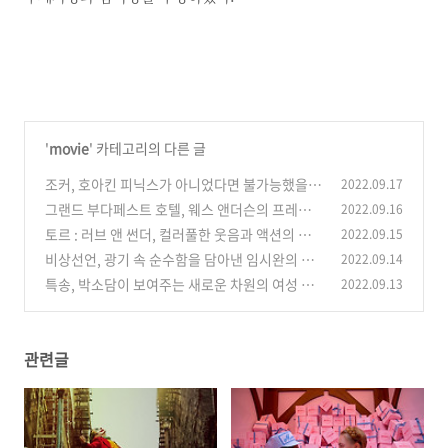
'
movie
' 카테고리의 다른 글
조커, 호아킨 피닉스가 아니었다면 불가능했을
2022.09.17
조커의 완벽한 부활
그랜드 부다페스트 호텔, 웨스 앤더슨의 프레임
2022.09.16
(0)
마다 그림이 되는 순간들
토르 : 러브 앤 썬더, 컬러풀한 웃음과 액션의 향
2022.09.15
(0)
연
비상선언, 광기 속 순수함을 담아낸 임시완의 섬
2022.09.14
(0)
뜩한 열연
특송, 박소담이 보여주는 새로운 차원의 여성 액
2022.09.13
(0)
션 히어로
(0)
관련글