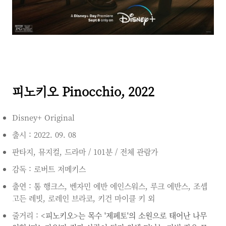
피노키오 Pinocchio, 2022
Disney+
Original
출시 : 2022. 09. 08
판타지, 뮤지컬, 드라마 / 101분 / 전체 관람가
감독 : 로버트 저메키스
출연 : 톰 행크스, 벤자민 에반 에인스워스, 루크 에반스, 조셉
고든 레빗, 로레인 브라코, 키건 마이클 키 외
줄거리 :
<피노키오>는 목수 '제페토'의 소원으로 태어난 나무