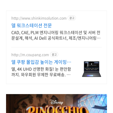
http://www.shinkimsolution.com
광고
델 워크스테이션 전문
CAD, CAE, PLM 엔지니어링 워크스테이션 및 서버 전
문설계, 해석, AI Dell 공식파트너, 제조/엔지니어링
SW, AI/머신러닝 전문 워크스테이션
http://m.coupang.com
광고
델 쿠팡 몰입감 높이는 게이밍
성능
델, 4K UHD 선명한 화질! 눈 편안함
까지. 와우회원 무제한 무료배송. 고
주사율과 1ms 응답속도로 끊김 없
는 모니터, 오늘주문 내일도착 로켓
배송.